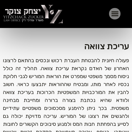
עריכת צוואה‏
פעולה חיונית להבטחת העברת רכוש ונכסים בהתאם לרצונו
האחרון של האדם נקראת עריכת צוואה. תהליך זה כולל
ניסוח מסמך משפטי שמפרט את הוראות המוריש לגבי חלוקת
נכסיו לאחר מותו, ומבטיח שההוראות יתבצעו כראוי. חשוב
להבין את המורכבויות המשפטיות הכרוכות בעריכת צוואה
ולוודא שהיא נכתבת בצורה ברורה ומחייבת מבחינה
משפטית. בכך ניתן להימנע מסכסוכים משפטיים עתידיים
ולהגשים את רצונו של המוריש. עריכה מדויקת יכולה גם
לסייע בהפחתת חבות המס ולמנוע סיבוכים הקשורים לחובות
שנותרו. בנוסף, עריכה מאפשרת הסדרת זכויות יורשים